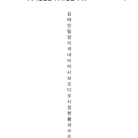
김
태
민
팀
장
이
국
내
이
머
시
브
오
디
오
시
장
현
황
과
수
요