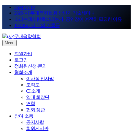
Skip
SSM Vol.19
to
2026 (사)무대음향협회 상반기 기술세미나
content
소리는왜사람을살리는가- 공연장이 여전히 필요한 이유
1934Km, 길 위의 기록들
Menu
STAGE SOUND KOREA
(사)무대음향협회
회원가입
로그인
정회원신청·문의
협회소개
이사장 인사말
조직도
CI 소개
역대 회장단
연혁
협회 정관
참여·소통
공지사항
회원게시판