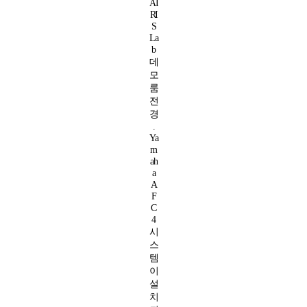
AI
RI
S
La
b
데
모
룸
전
경
.
Ya
m
ah
a
A
F
C
4
시
스
템
이
설
치