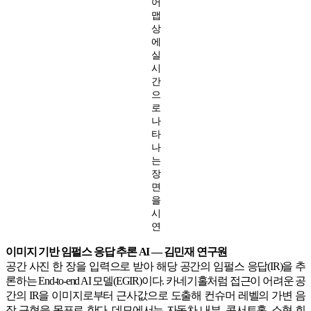
어
맵
상
에
실
시
간
으
로
나
타
나
는
장
면
을
시
연
이미지 기반 임펄스 응답 추론 AI — 김민재 연구원
공간 사진 한 장을 입력으로 받아 해당 공간의 임펄스 응답(IR)을 추
론하는 End-to-end AI 모델(EGIR)이다. 카네기홀처럼 접근이 어려운 공
간의 IR을 이미지로부터 근사값으로 도출해 컨슈머 레벨의 가변 음
장 구현을 목표로 한다. 데모에서는 자동차 내부, 콘서트홀, 소형 회