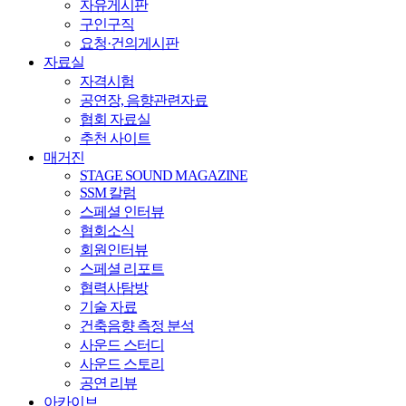
자유게시판
구인구직
요청·건의게시판
자료실
자격시험
공연장, 음향관련자료
협회 자료실
추천 사이트
매거진
STAGE SOUND MAGAZINE
SSM 칼럼
스페셜 인터뷰
협회소식
회원인터뷰
스페셜 리포트
협력사탐방
기술 자료
건축음향 측정 분석
사운드 스터디
사운드 스토리
공연 리뷰
아카이브