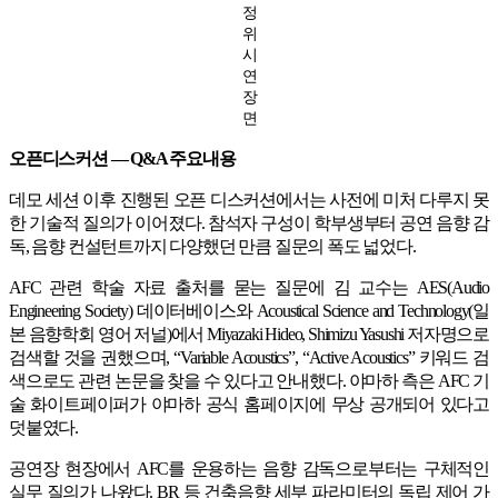
정
위
시
연
장
면
오픈디스커션 — Q&A 주요내용
데모 세션 이후 진행된 오픈 디스커션에서는 사전에 미처 다루지 못
한 기술적 질의가 이어졌다. 참석자 구성이 학부생부터 공연 음향 감
독, 음향 컨설턴트까지 다양했던 만큼 질문의 폭도 넓었다.
AFC 관련 학술 자료 출처를 묻는 질문에 김 교수는 AES(Audio
Engineering Society) 데이터베이스와 Acoustical Science and Technology(일
본 음향학회 영어 저널)에서 Miyazaki Hideo, Shimizu Yasushi 저자명으로
검색할 것을 권했으며, “Variable Acoustics”, “Active Acoustics” 키워드 검
색으로도 관련 논문을 찾을 수 있다고 안내했다. 야마하 측은 AFC 기
술 화이트페이퍼가 야마하 공식 홈페이지에 무상 공개되어 있다고
덧붙였다.
공연장 현장에서 AFC를 운용하는 음향 감독으로부터는 구체적인
실무 질의가 나왔다. BR 등 건축음향 세부 파라미터의 독립 제어 가