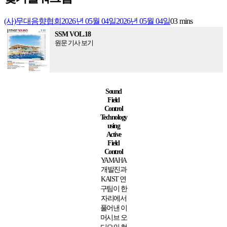
(사)무대음향협회
2026년 05월 04일
2026년 05월 04일
0
3 mins
SSM VOL.18
원문 기사 보기
Sound
Field
Control
Technology
using
Active
Field
Control
YAMAHA
개발진과
KAIST 연
구팀이 한
자리에서
풀어낸 이
머시브 오
디오의 현