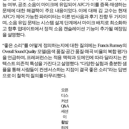
능 여부, 공조 소음이 마이크에 유입되어 AFC가 이를 증폭·재생하는
문제에 대한 해결책이 주요 내용이었다. 이에 대해 김 교수는 현재
AFC가 제어 가능한 파라미터는 이른 반사음과 후기 잔향 두 가지이
며, 소음 유입 문제는 시스템 설계 단계에서 마이크 배치로 최소화하
고 향후 업데이트에서 정적 소음 캔슬레이션 기능이 추가될 예정임
을 설명했다.
“좋은 소리”를 어떻게 정의하는지에 대한 질의에는 Francis Rumsey의
Overall Sound Quality 모델(음색 품질·공간 품질·왜곡 비율의 복합 평가)
을 언급하며, 프레퍼런스는 적용 맥락과 도메인에 따라 달라지는 컨
텍스트 의존적 특성을 가진다고 설명했다. “다양한 실험과 충분한 샘
플을 통해 사람들이 컨센서스하는 지점이 결국 좋은 소리”라는 답변
으로 이 철학적 질의를 마무리했다.
오픈
디스
커션
Q&A
세션
이
활발
하게