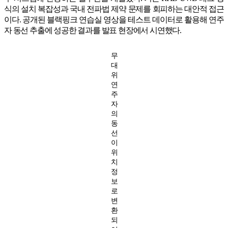
식의 설치 복잡성과 국내 전파법 제약 문제를 회피하는 대안적 접근
이다. 공개된 블랙핑크 연습실 영상을 테스트 데이터로 활용해 연주
자 동선 추출에 성공한 결과를 발표 현장에서 시연했다.
무
대
위
연
주
자
의
동
선
이
위
치
정
보
로
변
환
되