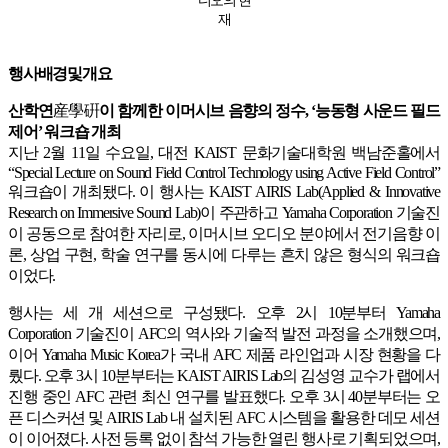
재
행사배경및개요
산학연
産學硏
이 함께한 이머시브 음향의 정수, ‘능동형 사운드 필드
제어’ 워크숍 개최
지난 2월 11일 수요일, 대전 KAIST 문화기술대학원 백남준홀에서
“Special Lecture on Sound Field Control Technology using Active Field Control”
워크숍이 개최됐다. 이 행사는 KAIST AIRIS Lab(Applied & Innovative
Research on Immersive Sound Lab)이 주관하고 Yamaha Corporation 기술진
이 공동으로 참여한 자리로, 이머시브 오디오 분야에서 전기음향 이
론, 상업 구현, 학술 연구를 동시에 다루는 흔치 않은 형식의 워크숍
이었다.
행사는 세 개 세션으로 구성됐다. 오후 2시 10분부터 Yamaha
Corporation 기술진이 AFC의 역사와 기술적 발전 과정을 소개했으며,
이어 Yamaha Music Korea가 국내 AFC 제품 라인업과 시장 현황을 다
뤘다. 오후 3시 10분부터는 KAIST AIRIS Lab의 김성영 교수가 랩에서
진행 중인 AFC 관련 최신 연구를 발표했다. 오후 3시 40분부터는 오
픈 디스커션 및 AIRIS Lab 내 설치된 AFC 시스템을 활용한 데모 세션
이 이어졌다. 사전 등록 없이 참석 가능한 열린 행사로 기획되었으며,