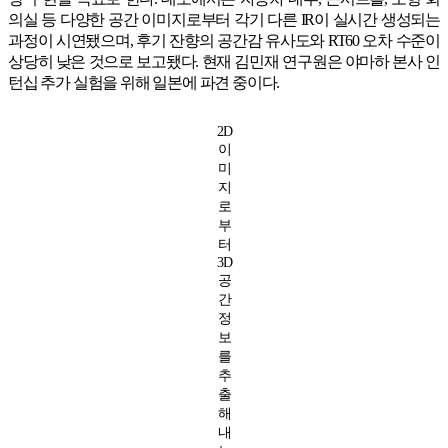
의실 등 다양한 공간 이미지로부터 각기 다른 IR이 실시간 생성되는
과정이 시연됐으며, 후기 잔향의 공간감 유사도와 RT60 오차 수준이
상당히 낮은 것으로 보고됐다. 현재 김민재 연구원은 야마하 본사 인
턴십 추가 실험을 위해 일본에 파견 중이다.
2D
이
미
지
로
부
터
3D
공
간
정
보
를
추
출
해
내