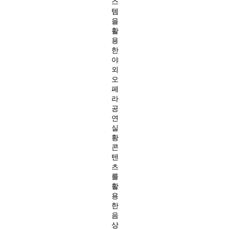
스
템
을
활
용
한
야
외
오
페
라
공
연
실
황
콘
텐
츠
를
활
용
한
음
상