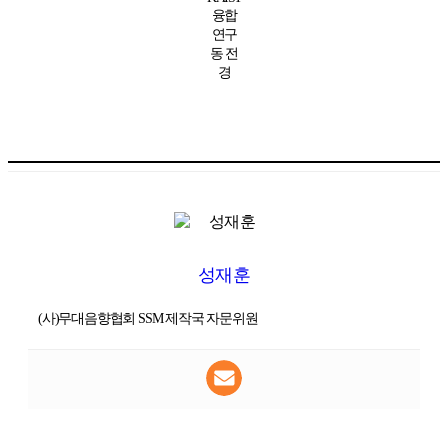
융합
연구
동 전
경
성재훈
(사)무대음향협회 SSM 제작국 자문위원