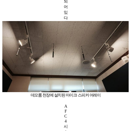
되
어
있
다
데모룸 천장에 설치된 마이크·스피커 어레이
A
F
C
4
시