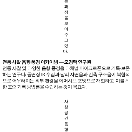
는
과
정
을
보
여
주
고
있
다.
전통 사찰 음향 풍경 아카이빙 — 오경택 연구원
전통 사찰 및 다양한 음향 풍경을 다채널 마이크로폰으로 기록·보존
하는 연구다. 공연장 IR 수집과 달리 자연음과 건축 구조음이 복합적
으로 어우러지는 외부 환경을 이머시브 포맷으로 재현하고, 이를 위
한 표준 기록 방법론을 수립하는 것이 목표다.
사
찰
공
간
음
향