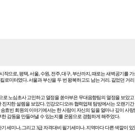
시작으로, 평택, 서울, 수원, 전주, 대구, 부산까지, 때로는 새벽공기
34킬로미터였다. 서울과 부산을 두 번 왕복하고도 남는 거리. 길었던 거
 노심초사 고민하고 열정을 쏟아부은 무대음향팀의 열정을 보았고 KAI
한 진지한 설렘을 보았다. 인강오디오㈜ 협력업체 탐방에서는 오랜기간
송효빈 회원의 이야기에서는 한 사람이 자신의 일을 얼마나 깊이 사랑
풍부한 감동을 만들어낼 수 있는지를 온몸으로 경험하게 해주었다.
기 세미나, 그리고 3급 자격대비 필기세미나. 지역마다 다른 색깔이 있