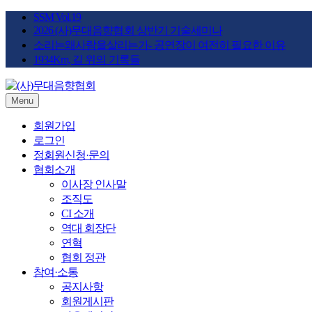
Skip
SSM Vol.19
to
2026 (사)무대음향협회 상반기 기술세미나
content
소리는왜사람을살리는가- 공연장이 여전히 필요한 이유
1934Km, 길 위의 기록들
Menu
STAGE SOUND KOREA
(사)무대음향협회
회원가입
로그인
정회원신청·문의
협회소개
이사장 인사말
조직도
CI 소개
역대 회장단
연혁
협회 정관
참여·소통
공지사항
회원게시판