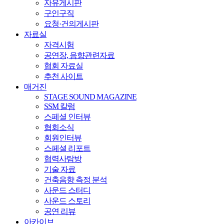
자유게시판
구인구직
요청·건의게시판
자료실
자격시험
공연장, 음향관련자료
협회 자료실
추천 사이트
매거진
STAGE SOUND MAGAZINE
SSM 칼럼
스페셜 인터뷰
협회소식
회원인터뷰
스페셜 리포트
협력사탐방
기술 자료
건축음향 측정 분석
사운드 스터디
사운드 스토리
공연 리뷰
아카이브