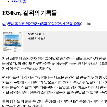
SSM 칼럼
1934Km, 길 위의 기록들
(사)무대음향협회
2026년 05월 08일
2026년 05월 12일
0
1 mins
SSM VOL.18
원문 기사 보기
지난 2월부터 SSM 취재진은 그야말로 숨가쁜 두 달을 보냈다. 대전을 
움직였다. 참 많이도 다녔다 싶어 굵직굵직한 동선만 계산해보니 1,9
지금 이순간 눈앞을 스쳐지난다.
평택아트센터의 개관 현장에서는 새로운 공연장을 만들기 위해 밤낮으로
자들의 눈빛에서 이 분야가 앞으로 어디까지 나아갈 수 있을지에 대
하는 분들의 진솔한 이야기를 귀담아 들었고, 경기아트센터에서 만난 
시브 공연은, 우리 전통의 소리가 새로운 기술과 만났을 때 얼마나 
협회 행사도 빼놓을 수 없다. 충청·호남지부와 대경·부울경지부의 상반
만큼은 한결같이 뜨거웠다.