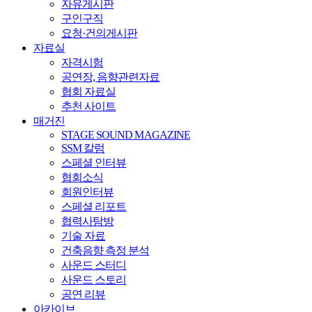
자유게시판
구인구직
요청·건의게시판
자료실
자격시험
공연장, 음향관련자료
협회 자료실
추천 사이트
매거진
STAGE SOUND MAGAZINE
SSM 칼럼
스페셜 인터뷰
협회소식
회원인터뷰
스페셜 리포트
협력사탐방
기술 자료
건축음향 측정 분석
사운드 스터디
사운드 스토리
공연 리뷰
아카이브