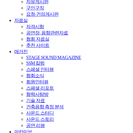
자유게시판
구인구직
요청·건의게시판
자료실
자격시험
공연장, 음향관련자료
협회 자료실
추천 사이트
매거진
STAGE SOUND MAGAZINE
SSM 칼럼
스페셜 인터뷰
협회소식
회원인터뷰
스페셜 리포트
협력사탐방
기술 자료
건축음향 측정 분석
사운드 스터디
사운드 스토리
공연 리뷰
아카이브