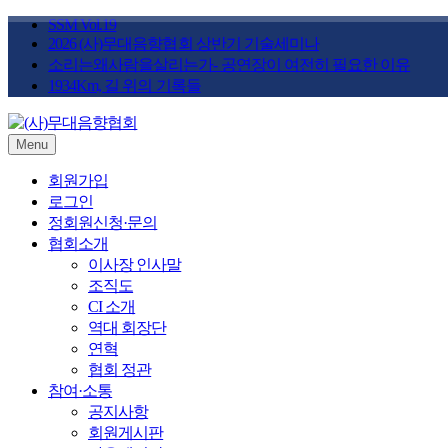
Skip
SSM Vol.19
to
2026 (사)무대음향협회 상반기 기술세미나
content
소리는왜사람을살리는가- 공연장이 여전히 필요한 이유
1934Km, 길 위의 기록들
Menu
STAGE SOUND KOREA
(사)무대음향협회
회원가입
로그인
정회원신청·문의
협회소개
이사장 인사말
조직도
CI 소개
역대 회장단
연혁
협회 정관
참여·소통
공지사항
회원게시판