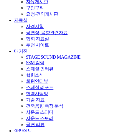
자유게시판
구인구직
요청·건의게시판
자료실
자격시험
공연장, 음향관련자료
협회 자료실
추천 사이트
매거진
STAGE SOUND MAGAZINE
SSM 칼럼
스페셜 인터뷰
협회소식
회원인터뷰
스페셜 리포트
협력사탐방
기술 자료
건축음향 측정 분석
사운드 스터디
사운드 스토리
공연 리뷰
아카이브