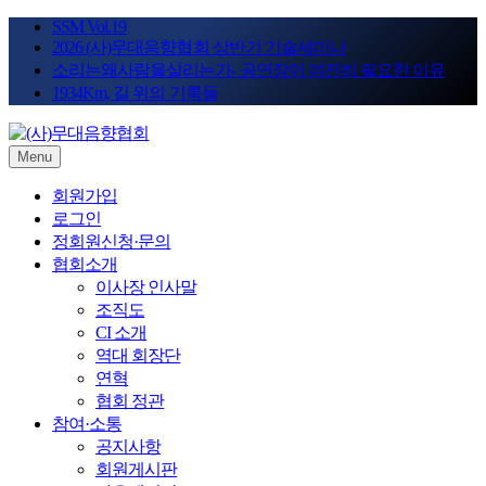
Skip
SSM Vol.19
to
2026 (사)무대음향협회 상반기 기술세미나
content
소리는왜사람을살리는가- 공연장이 여전히 필요한 이유
1934Km, 길 위의 기록들
Menu
STAGE SOUND KOREA
(사)무대음향협회
회원가입
로그인
정회원신청·문의
협회소개
이사장 인사말
조직도
CI 소개
역대 회장단
연혁
협회 정관
참여·소통
공지사항
회원게시판