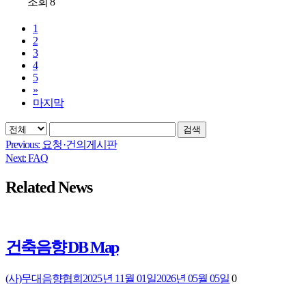
조회 8
1
2
3
4
5
»
마지막
검색
Previous:
요청·건의게시판
글
Next:
FAQ
탐
Related News
색
건축음향 DB Map
(사)무대음향협회
2025년 11월 01일
2026년 05월 05일
0