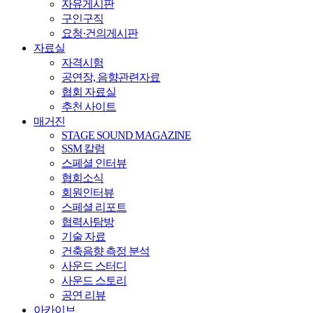
자유게시판
구인구직
요청·건의게시판
자료실
자격시험
공연장, 음향관련자료
협회 자료실
추천 사이트
매거진
STAGE SOUND MAGAZINE
SSM 칼럼
스페셜 인터뷰
협회소식
회원인터뷰
스페셜 리포트
협력사탐방
기술 자료
건축음향 측정 분석
사운드 스터디
사운드 스토리
공연 리뷰
아카이브