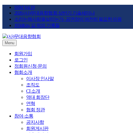
Skip
SSM Vol.19
to
2026 (사)무대음향협회 상반기 기술세미나
content
소리는왜사람을살리는가- 공연장이 여전히 필요한 이유
1934Km, 길 위의 기록들
Menu
STAGE SOUND KOREA
(사)무대음향협회
회원가입
로그인
정회원신청·문의
협회소개
이사장 인사말
조직도
CI 소개
역대 회장단
연혁
협회 정관
참여·소통
공지사항
회원게시판