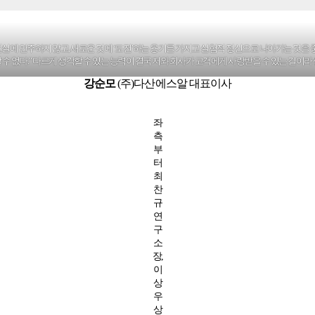
 현실에 안주하지 않고, 새로운 것에 ‘도전’하는 용기를 가지고 실험적 정신으로 나아가는 것을 
없다.” 다르게 생각할 수 있는 능력이 결국 저와 회사가 고객에게 사랑받을 수 있는 길이라 생
강순모
(주)다산에스알 대표이사
좌
측
부
터
최
찬
규
연
구
소
장,
이
상
우
상