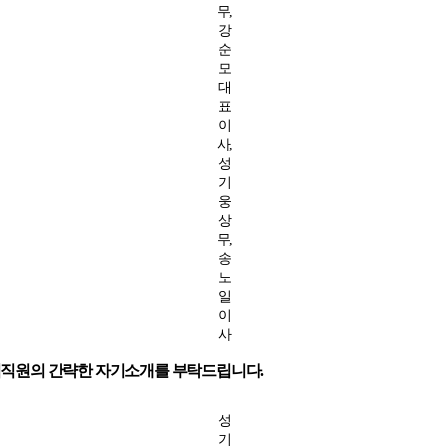
무,
강
순
모
대
표
이
사,
성
기
웅
상
무,
송
노
일
이
사
 임직원의 간략한 자기소개를 부탁드립니다.
성
기