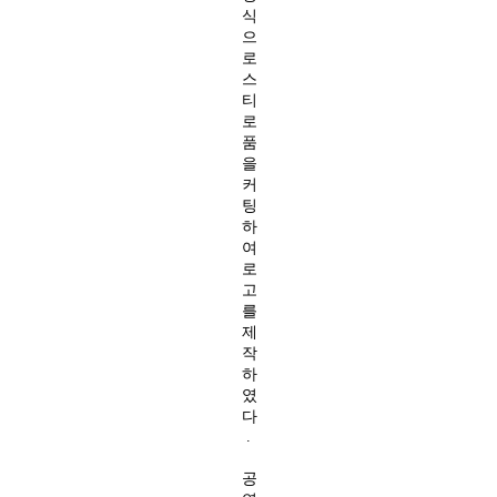
식
으
로
스
티
로
품
을
커
팅
하
여
로
고
를
제
작
하
였
다
.
공