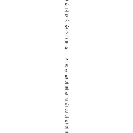
하
고
제
작
한
3
D
도
면
스
케
치
업
으
로
직
접
만
든
도
면
으
로