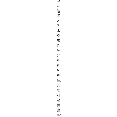
적
재
능
을
가
진
최
주
영
감
독
은
직
장
인
밴
드,
공
연
세
션
등
음
악