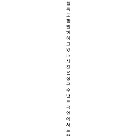
활
동
도
활
발
히
하
고
있
다.
사
진
은
장
근
수
밴
드
공
연
에
서
드
럼