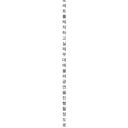
세
트
를
제
작
하
고
실
제
무
대
에
올
려
공
연
을
진
행
할
정
도
로