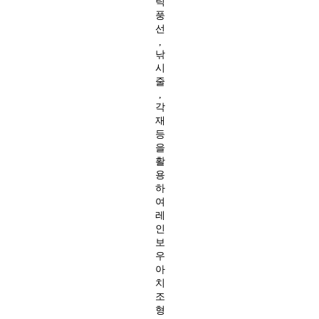
틱
풍
선
,
낚
시
줄
,
각
재
등
을
활
용
하
여
레
인
보
우
아
치
조
형