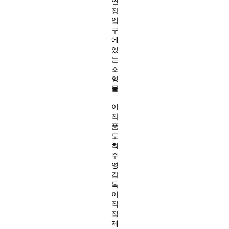
연
장
입
구
에
있
는
조
형
물
.
이
작
품
도
최
주
영
감
독
이
직
접
제