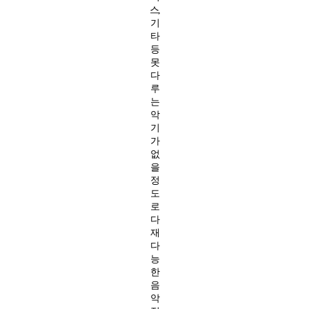
스,
기
타
등
못
다
루
는
악
기
가
없
을
정
도
로
다
재
다
능
한
음
악