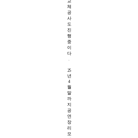
교
체
공
사
도
진
행
중
이
다
.
25
년
4
월
말
까
지
공
연
장
리
모