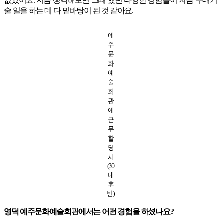
없었어요. 지금 생각해보면 그때 했던 다양한 경험들이 지금 무대기
술 일을 하는 데 다 밑바탕이 된 것 같아요.
예
주
문
화
예
술
회
관
에
근
무
할
당
시
(30
대
후
반)
영덕 예주문화예술회관에서는 어떤 경험을 하셨나요?