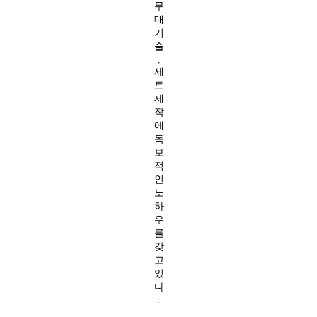
무
대
기
술
,
세
트
제
작
에
독
보
적
인
노
하
우
를
갖
고
있
다
.