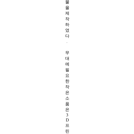
물
을
제
작
하
였
다
.
무
대
에
필
요
한
작
은
소
품
은
3
D
프
린