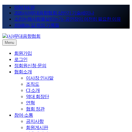
Skip
SSM Vol.19
to
2026 (사)무대음향협회 상반기 기술세미나
content
소리는왜사람을살리는가- 공연장이 여전히 필요한 이유
1934Km, 길 위의 기록들
Menu
STAGE SOUND KOREA
(사)무대음향협회
회원가입
로그인
정회원신청·문의
협회소개
이사장 인사말
조직도
CI 소개
역대 회장단
연혁
협회 정관
참여·소통
공지사항
회원게시판