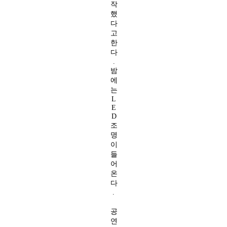
작
했
다
고
한
다
.
밤
에
는
L
E
D
조
명
이
들
어
온
다
.
공
연