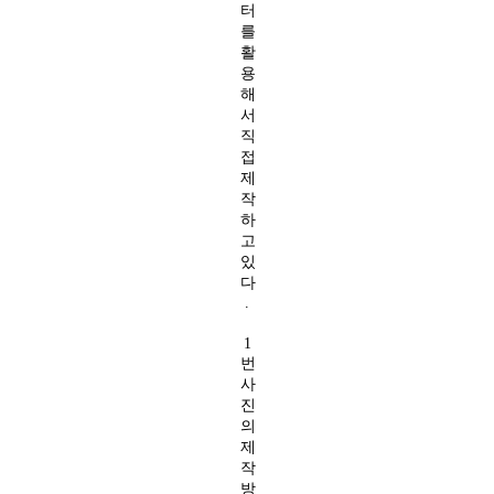
터
를
활
용
해
서
직
접
제
작
하
고
있
다
.
1
번
사
진
의
제
작
방