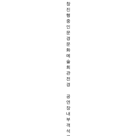
창
진
행
중
인
문
경
문
화
예
술
회
관
전
경
공
연
장
내
부
객
석