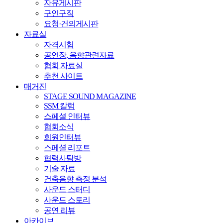
자유게시판
구인구직
요청·건의게시판
자료실
자격시험
공연장, 음향관련자료
협회 자료실
추천 사이트
매거진
STAGE SOUND MAGAZINE
SSM 칼럼
스페셜 인터뷰
협회소식
회원인터뷰
스페셜 리포트
협력사탐방
기술 자료
건축음향 측정 분석
사운드 스터디
사운드 스토리
공연 리뷰
아카이브