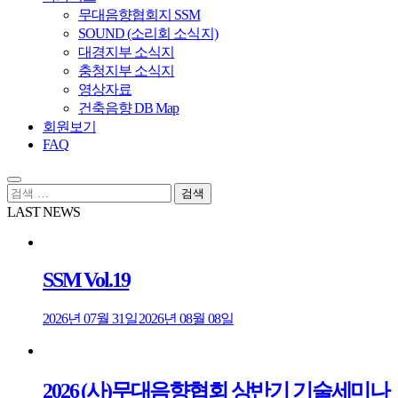
무대음향협회지 SSM
SOUND (소리회 소식지)
대경지부 소식지
충청지부 소식지
영상자료
건축음향 DB Map
회원보기
FAQ
검
색:
LAST NEWS
SSM Vol.19
2026년 07월 31일
2026년 08월 08일
2026 (사)무대음향협회 상반기 기술세미나