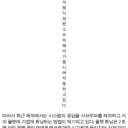
어
등
다
양
한
소
프
트
웨
어
가
동
시
에
작
동
하
고
있
다.
따라서 최근 해외에서는 시스템의 응답을 서브우퍼를 제외하고 거
의 플랫에 가깝게 튜닝하는 방법이 제기되고 있다. 플랫 튜닝은 2 트
랙 라인-레벨 음악 재생을 해보면 매우 시끄럽게 들리지만, 실제 라이