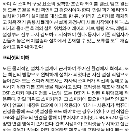
하여 각 스피커 구성 요소의 정확한 조립과 케이블 결선, 앰프 결선
등 모든 연결을 직접 확인하고 검증하여야 한다. 만일 과거에 타인이
설치한 기존의 설치물을 대상으로 한 튜닝이라면 스피커를 해체하
고 처음 전기 음향 시뮬레이션 설계 과정부터 새로 시작해야 한다. 스
피커의 올바른 최적의 설치 위치와 어레이의 커브, 틸팅 각도, 레벨의
설정부터 전부 다시 검토하고 시작해야 한다. 동시에 기존 작업자가
만들어 놓은 케이블링과 설치에서 존재할 수 있는 오류를 모두 재검
증하고 찾아내야 한다.
프리셋의 이해
모든 물리적인 설치가 설계에 근거하여 주어진 환경에서 최적의, 또
는 최선의 방향으로 완벽하게 설치가 되었다면 사전 설정 작업으로
들어간다. 모든 스피커 제조사는 자사의 스피커가 최선의 상태로 동
작하기 위한 기본 프리셋을 제공하고 있다. 프리셋은 제조사 전용의
DSP 스피커 매니지먼트 시스템, 또는 DSP가 내장된 파워앰프에 적
용된다. 만일 파워드 스피커라면 그 스피커에 필요한 기본적인 프리
셋이 앰프에 내장된 DSP에 이미 적용되어 있거나 사용자가 컴퓨터
연결을 통해 프리셋 설정을 로드 해야 하는 경우가 있다. 이런 작업은
DSP와 컴퓨터의 연결을 통해 이루어지며 이더넷, USB, RS-232 등 다
양한 연결 방식이 존재한다. 간혹 사용자가 프리셋을 무시하고 접근
하는 경우가 있는데 어떤 경우라도 제조사의 프리셋을 바이패스 하