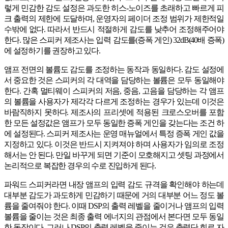
렇게 민감한 감도 설정은 과도한 히스-노이즈를 초래하고 빠르게 피
크 출력의 제한에 도달하며, 운영자의 페이더 조정 범위가 제한적일
수밖에 없다. 따라서 반드시 적절하게 감도를 낮추어 조정해주어야
한다. 많은 스피커 제조사는 입력 감도를(증폭 게인) 32dB(40배 증폭)
에 설정하기를 권장하고 있다.
앰프 전면의 볼륨도 감도를 조정하는 동작과 동일하다. 감도 설정에
서 중요한 것은 스피커의 각 대역을 담당하는 볼륨은 모두 동일해야
한다. 간혹 멀티웨이 스피커의 저음, 중음, 고음을 담당하는 각 앰프
의 볼륨을 사용자가 제각각 다르게 조정하는 경우가 있는데 이것은
바람직하지 못하다. 제조사의 프리셋에 적용된 크로스오버를 포함
한 모든 설정값은 앰프가 모두 동일한 증폭 게인을 갖는다는 조건 하
에 설정된다. 스피커 제조사는 운영 매뉴얼에서 특정 증폭 게인 값을
지정하고 있다. 이것은 반드시 지켜져야 하며 사용자가 임의로 조정
해서는 안 된다. 만일 바꾸게 되면 기준이 모호해지고 셋팅 과정에서
논리적으로 복잡한 경우의 수로 진입하게 된다.
파워드 스피커라면 내장 앰프의 입력 감도 규격을 확인해야 하는데
대부분 감도가 과도하게 민감하기 때문에 거의 대부분 어느 정도 볼
륨을 줄여줘야 한다. 이때 DSP의 출력 레벨을 줄이거나 앰프의 입력
볼륨을 줄이는 것은 최종 출력 에너지의 관점에서 본다면 모두 동일
한 동작이다. 그러나 DSP의 출력 레벨을 줄이는 것은 출력단 회로 자