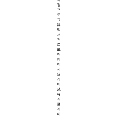
정
프
로
그
램,
믹
서
컨
트
롤,
어
레
이
시
뮬
레
이
션,
뮤
직
플
레
이