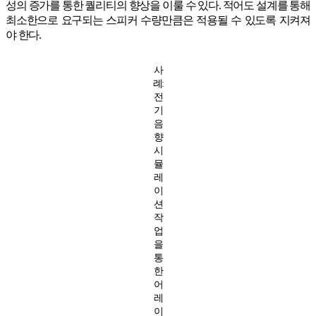
성의 증가를 통한 퀄리티의 향상을 이룰 수 있다. 적어도 설계를 통해
최소한으로 요구되는 스피커 수량만큼은 적용될 수 있도록 지켜져
야 한다.
사
례:
전
기
음
향
시
뮬
레
이
션
작
업
을
통
한
어
레
이