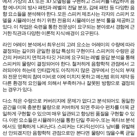
에서 가상의 2D, 또는 3D 모델링을 구현하고 스피커를 대입하여 음
향 에너지의 방사 패턴과 레벨의 전달 분포, 감쇄 패턴 등 다양한 음
향 요소들을 분석해야 한다. 모든 스피커 제조사는 각자의 스피커 모
델을 시뮬레이션 하기 위한 전용의 시뮬레이션 분석 툴을 제공하고
있다. 이 작업은 숙련을 통한 전문성이 요구되는 분야로서 경험에 근
거한 직관과 다양한 이론적 지식 배경이 요구된다.
라인 어레이 분석에서 최우선의 고려 요소는 어레이의 수량에 따라
결정되는 길이와 균일한 응답 특성의 구현이다. 스피커의 수량은 공
간의 커버리지 면적과 타깃 거리에 요구되는 레벨 응답 분석을 통해
스피커의 물량이 결정되어야 한다. 철저하게 음향학적 관점에서 고
려되어야 하는데 안타깝게도 아직까지 많은 경우에서 인식의 부재
와 전문 인력의 참여 미비로 이에 미치지 못하고 예산범 위의 제약 등
다른 환경적 요인들에 의해서 부족하거나 잘못된 방향으로 결정되
는 경우가 있다.
다소 적은 수량으로 커버리지에 문제가 없다고 분석되어도 동일한
공간을 더욱 충분한 물량으로 커버하게 되면 주파수 편차를 더욱 균
일하게 구현할 수 있으며 매우 일관되고 향상된 품질을 구현할 수 있
다. 이런 요소들은 시뮬레이션을 통한 단일 주파수, 또는 옥타브 분석
에서도 명확하게 나타난다. 스피커는 다다익선이다. 낭비를 유발해
선 안되겠지만 음향학적 관점으로만 본다면 물량이 많을수록 균일