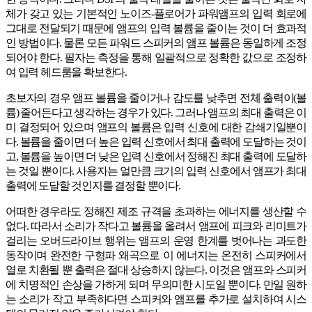
체가 갖고 있는 기본적인 노이즈-플로어가 파워앰프의 입력 회로에
그대로 전달되기 때문에 앰프의 입력 볼륨을 줄이는 것이 더 효과적
인 방법이다. 물론 모든 파워드 스피커의 앰프 볼륨은 동일하게 조정
되어야 한다. 필자는 측정을 통해 일괄적으로 정확한 값으로 조정하
여 입력 헤드룸을 확보한다.
초보자의 경우 앰프 볼륨을 줄이거나 감도를 낮추면 전체 출력이(볼
륨) 줄어든다고 생각하는 경우가 있다. 그러나 앰프의 최대 출력은 이
미 결정되어 있으며 앰프의 볼륨은 입력 신호에 대한 감쇄기일뿐이
다. 볼륨을 줄이면 더 높은 입력 신호에서 최대 출력에 도달하는 것이
고, 볼륨을 높이면 더 낮은 입력 신호에서 정해진 최대 출력에 도달하
는 것일 뿐이다. 사용자는 얼만큼 크기의 입력 신호에서 앰프가 최대
출력에 도달할 것인지를 결정할 뿐이다.
어떠한 경우라도 정해진 제조 규격을 초과하는 에너지를 생산할 수
없다. 따라서 소리가 작다고 볼륨을 올려서 앰프에 피크와 리미트가
걸리는 오버드라이브 행위는 앰프의 운영 한계를 벗어나는 과도한
동작이며 완전한 구형파 왜곡으로 이 에너지는 온전히 스피커에서
열로 치환될 뿐 출력은 절대 상승하지 않는다. 이것은 앰프와 스피커
에 치명적인 손상을 가하게 되며 무의미한 시도일 뿐이다. 만일 원하
는 소리가 작고 부족하다면 스피커와 앰프를 추가로 설치하여 시스