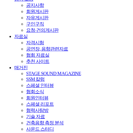
공지사항
회원게시판
자유게시판
구인구직
요청·건의게시판
자료실
자격시험
공연장, 음향관련자료
협회 자료실
추천 사이트
매거진
STAGE SOUND MAGAZINE
SSM 칼럼
스페셜 인터뷰
협회소식
회원인터뷰
스페셜 리포트
협력사탐방
기술 자료
건축음향 측정 분석
사운드 스터디