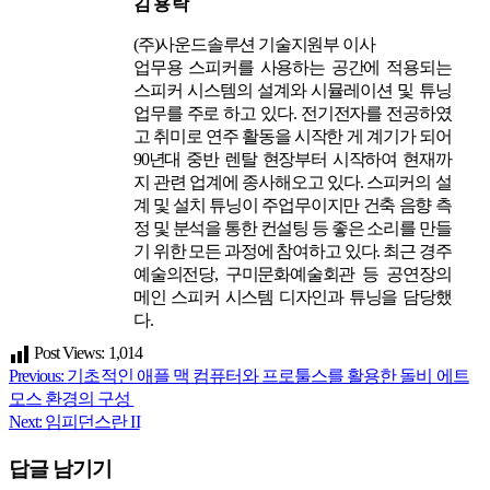
김 용 락
(주)사운드솔루션 기술지원부 이사
업무용 스피커를 사용하는 공간에 적용되는
스피커 시스템의 설계와 시뮬레이션 및 튜닝
업무를 주로 하고 있다. 전기전자를 전공하였
고 취미로 연주 활동을 시작한 게 계기가 되어
90년대 중반 렌탈 현장부터 시작하여 현재까
지 관련 업계에 종사해오고 있다. 스피커의 설
계 및 설치 튜닝이 주업무이지만 건축 음향 측
정 및 분석을 통한 컨설팅 등 좋은 소리를 만들
기 위한 모든 과정에 참여하고 있다. 최근 경주
예술의전당, 구미문화예술회관 등 공연장의
메인 스피커 시스템 디자인과 튜닝을 담당했
다.
Post Views:
1,014
Previous:
기초적인 애플 맥 컴퓨터와 프로툴스를 활용한 돌비 에트
글
모스 환경의 구성
탐
Next:
임피던스란 II
색
답글 남기기