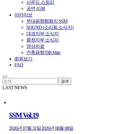
사운드 스토리
공연 리뷰
아카이브
무대음향협회지 SSM
SOUND (소리회 소식지)
대경지부 소식지
충청지부 소식지
영상자료
건축음향 DB Map
회원보기
FAQ
검
색:
LAST NEWS
SSM Vol.19
2026년 07월 31일
2026년 08월 08일