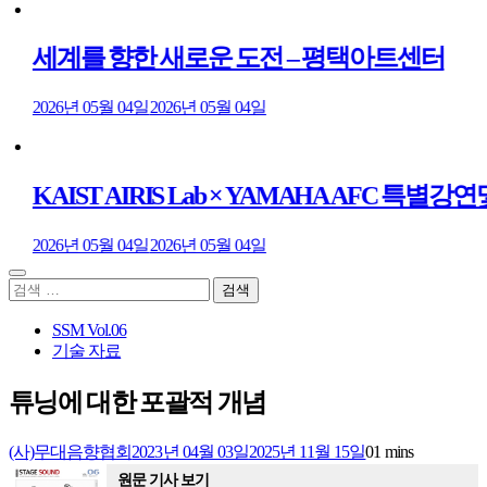
세계를 향한 새로운 도전 – 평택아트센터
2026년 05월 04일
2026년 05월 04일
KAIST AIRIS Lab × YAMAHA AFC 특별강
2026년 05월 04일
2026년 05월 04일
검
색:
SSM Vol.06
기술 자료
튜닝에 대한 포괄적 개념
(사)무대음향협회
2023년 04월 03일
2025년 11월 15일
0
1 mins
원문 기사 보기