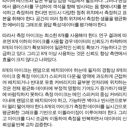
라이버 테스트와 같은 무결성 검증 작업에서 필요하다. 그러나 현장
에서 클러스터를 구성하여 객석을 향해 방사되는 음 향에너지를 분
석하고 측정하려 한다면 반드시 다양한 청취 위치에서 측정하고 표
본을 취해야 한다. 공간의 여러 청취 위치에서 측정한 샘플을 평균화
한 에버리징 그래프로 응답 특성 데이터를 평가해야 한다.
따라서 측정 마이크는 최소한 8개를 사용해야 한다. 연구 결과에 따
르면 8개 이하의 마이크를 사용할 경우 데이터의 신뢰도가 하락하며
8개의 마이크가 확보되어야 일관적인 신뢰도 확보가 가능하다고 언
급하고 있다. 그리고 8개 이상 사용하는 것은 신뢰도 향상 측면에서
효율이 크지 않다고 나와있다.
8개의 마이크는 랜덤으로 배치되어야 하는데 필자의 경험상 8개의
마이크 중 특정 마이크가 스피커의 다운-필 영역에 과도하게 근접하
여 배치되거나 반대로 유효 커버리지의 끝부분 언저리에 위치하는
것은 전체 평균화 데이터에 부정적 영향의 기여도가 증가하기 때문
에 바람직하지 못하다. 측정 마이크는 메인 스피커의 중심 커버리지
이내에 랜덤으로 배치되어야 하고, 가능하면 벽이나 반사면으로부
터 멀리 떨어져야 한다. 8개의 마이크가 측정한 데이터를 실시간으로
평균화한 그래프를 기반으로 이퀄라이징이 이루어져야 한다. 그리
고 마이크를 다시 조금씩 이동하여 측정을 반복하면서 데이터의 신
뢰성을 반복 교차 검증한다.