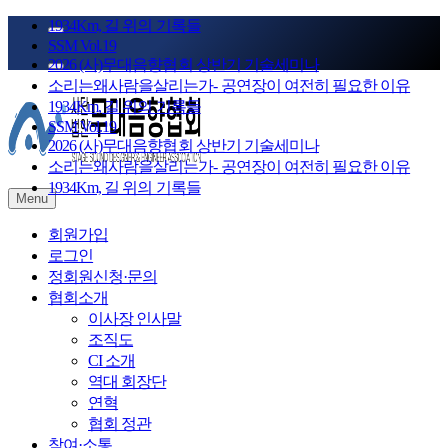
Skip
1934Km, 길 위의 기록들
to
SSM Vol.19
content
2026 (사)무대음향협회 상반기 기술세미나
소리는왜사람을살리는가- 공연장이 여전히 필요한 이유
1934Km, 길 위의 기록들
SSM Vol.19
2026 (사)무대음향협회 상반기 기술세미나
소리는왜사람을살리는가- 공연장이 여전히 필요한 이유
1934Km, 길 위의 기록들
Menu
STAGE SOUND KOREA
(사)무대음향협회
회원가입
로그인
정회원신청·문의
협회소개
이사장 인사말
조직도
CI 소개
역대 회장단
연혁
협회 정관
참여·소통