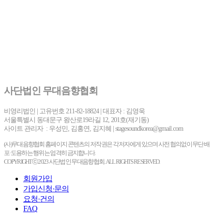
사단법인 무대음향협회
비영리법인 | 고유번호 211-82-18824 | 대표자 : 김영욱
서울특별시 동대문구 왕산로19라길 12, 201호(재기동)
사이트 관리자 : 우성민, 김홍연, 김지혜 | stagesoundkorea@gmail.com
(사)무대음향협회 홈페이지 콘텐츠의 저작권은 각 저자에게 있으며 사전 협의없이 무단 배
포·도용하는 행위는 엄격히 금지합니다.
COPYRIGHTⓒ 2023 사단법인 무대음향협회. ALL RIGHTS RESERVED.
회원가입
가입신청·문의
요청·건의
FAQ